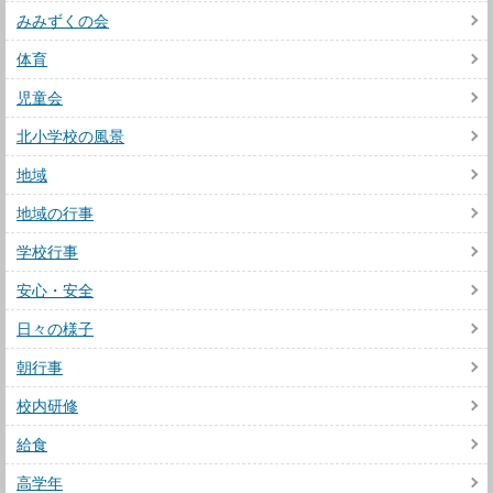
みみずくの会
体育
児童会
北小学校の風景
地域
地域の行事
学校行事
安心・安全
日々の様子
朝行事
校内研修
給食
高学年